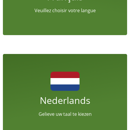
Veuillez choisir votre langue
Welkom!
Nederlands
Druk op dit vakje
Gelieve uw taal te kiezen