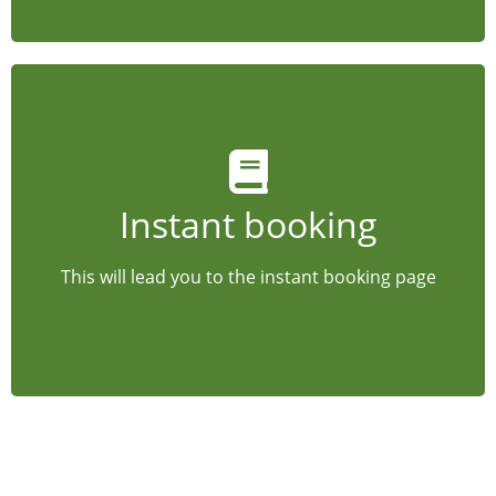
Tap this box
Instant booking
Welcome!
This will lead you to the instant booking page